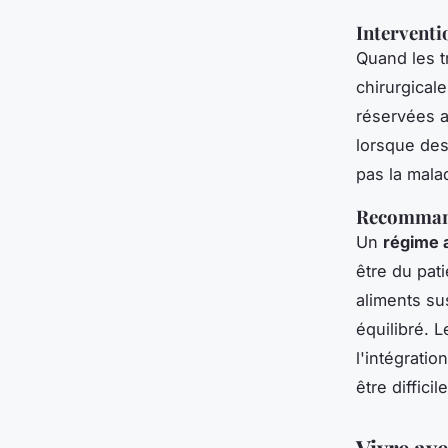
Interventi
Quand les t
chirurgical
réservées a
lorsque des
pas la mala
Recommanda
Un
régime a
être du pati
aliments su
équilibré. 
l'intégratio
être diffici
Vivre av