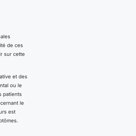
nales
ité de ces
r sur cette
ative et des
ntal ou le
s patients
cernant le
urs est
mptômes.