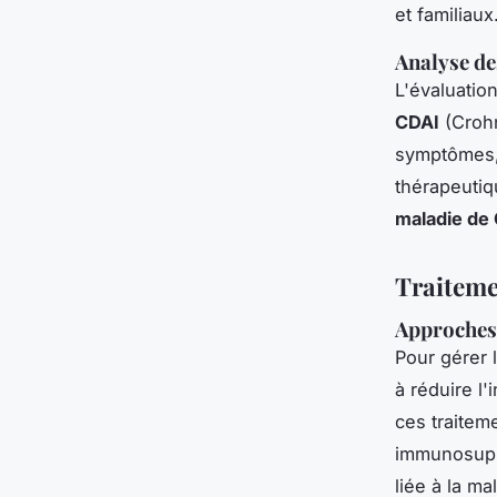
et familiaux
Analyse de
L'évaluation
CDAI
(Crohn
symptômes, 
thérapeutiq
maladie de
Traiteme
Approches
Pour gérer 
à réduire l
ces traiteme
immunosupp
liée à la m