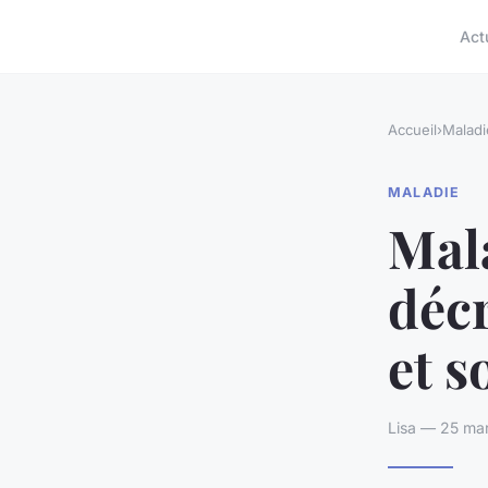
Act
Accueil
›
Maladi
MALADIE
Mala
déc
et s
Lisa — 25 mar