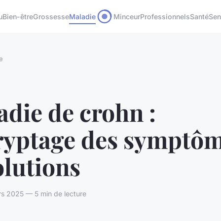
u
Bien-être
Grossesse
Maladie
Minceur
Professionnels
Santé
Sen
e
die de crohn :
ryptage des symptô
olutions
s 2025 — 5 min de lecture