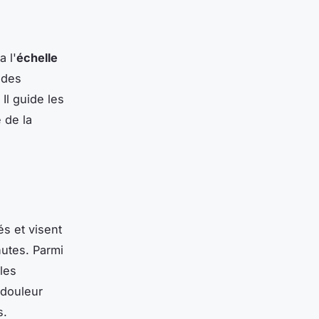
a l'
échelle
 des
Il guide les
 de la
és et visent
hutes. Parmi
 les
 douleur
s.