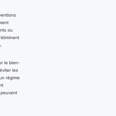
ventions
ement
nts ou
'éliminent
.
r le bien-
éviter les
 un régime
nt
i peuvent