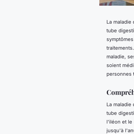
La maladie 
tube digest
symptômes e
traitements
maladie, se
soient médi
personnes 
Compréhe
La maladie 
tube digesti
l'iléon et l
jusqu'à l'a