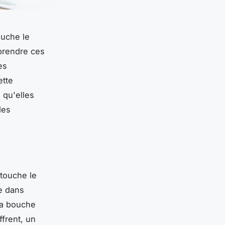
ouche le
mprendre ces
es
ette
 qu'elles
des
 touche le
ée dans
 la bouche
frent, un