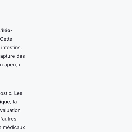
'
iléo-
 Cette
intestins.
capture des
un aperçu
ostic. Les
nique
, la
valuation
d'autres
ts médicaux