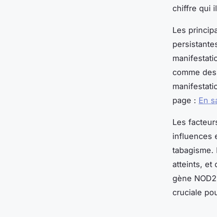
chiffre qui 
Les princi
persistante
manifestati
comme des d
manifestati
page :
En s
Les facteur
influences 
tabagisme. 
atteints, e
gène NOD2,
cruciale po