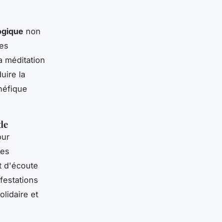
ogique
non
des
a méditation
uire la
néfique
de
our
pes
t d'écoute
festations
lidaire et