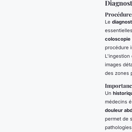
Diagnost
Procédure
Le
diagnost
essentielles
coloscopie
procédure i
L'ingestion
images déta
des zones 
Importance
Un
historiq
médecins év
douleur ab
permet de si
pathologies